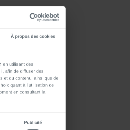
À propos des cookies
 en utilisant des
, afin de diffuser des
s et du contenu, ainsi que de
oix quant à l'utilisation de
moment en consultant la
es à plusieurs mètres près
Publicité
s spécifiques (empreintes