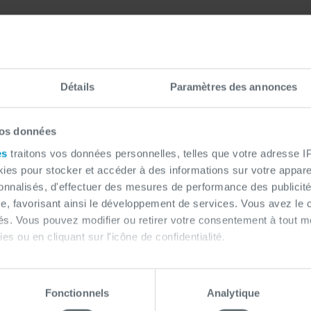
Evénements à venir
Détails
Paramètres des annonces
vos données
es
traitons vos données personnelles, telles que votre adresse IP,
es pour stocker et accéder à des informations sur votre appareil
sonnalisés, d'effectuer des mesures de performance des publicité
e, favorisant ainsi le développement de services. Vous avez le ch
Evénements passés
ités. Vous pouvez modifier ou retirer votre consentement à tout 
es ou en cliquant sur l'icône de confidentialité.
imerions également :
tions sur votre localisation géographique qui peuvent être précis
Fonctionnels
Analytique
eil en l'analysant activement pour en relever les caractéristique