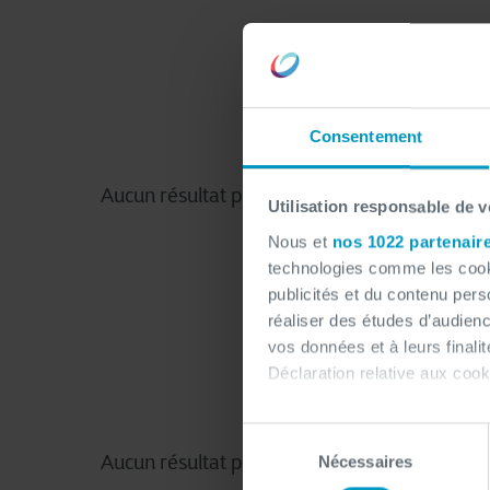
Consentement
Utilisation responsable de 
Nous et
nos 1022 partenair
technologies comme les cooki
publicités et du contenu per
réaliser des études d’audienc
vos données et à leurs final
Déclaration relative aux cooki
Si vous le permettez, nous a
Sélection
Collecter des informa
Nécessaires
du
Identifier votre appar
consentement