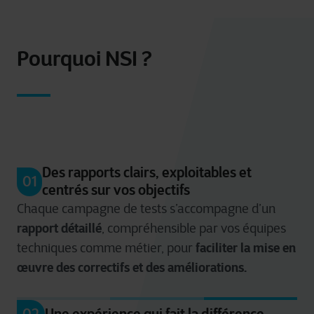
fonctionnement continu des interfaces et
Tests de bout en bout
processus :
Tests de régression
Pourquoi NSI ?
Suivi de correctifs
Suivi de correctif
Validation des tests critiques
Tests de régression
Des rapports clairs, exploitables et
01
centrés sur vos objectifs
Chaque campagne de tests s’accompagne d’un
rapport détaillé
, compréhensible par vos équipes
faciliter la mise en
techniques comme métier, pour
œuvre des correctifs et des améliorations.