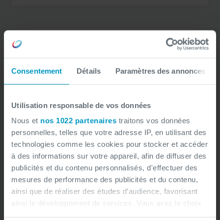
Réduire les coûts d'implémentation
Consentement
Détails
Paramètres des annonces
En détectant les erreurs en amont, les
Utilisation responsable de vos données
éviter des corrections
tests permettent d’
coûteuses
retards en production.
et des
Ils
Nous et
nos 1022 partenaires
traitons vos données
personnelles, telles que votre adresse IP, en utilisant des
meilleur contrôle budgetaire
favorisent un
technologies comme les cookies pour stocker et accéder
et des économies à long terme
.
à des informations sur votre appareil, afin de diffuser des
publicités et du contenu personnalisés, d'effectuer des
mesures de performance des publicités et du contenu,
ainsi que de réaliser des études d’audience, favorisant
ainsi le développement de services. Vous avez le choix
quant à l'utilisation de vos données et à leurs finalités.