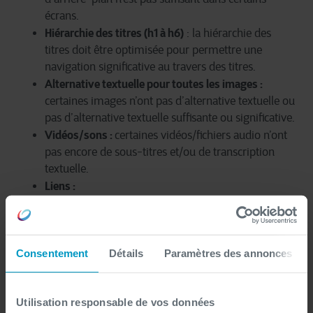
écrans.
Hiérarchie des titres (h1 à h6)
: la hiérarchie des
titres doit être optimisée pour permettre une
navigation significative au travers des titres.
Alternative textuelle pour toutes les images :
certaines images n’ont pas d’alternative textuelle ou
pas d’alternative textuelle suffisante ou significative.
Vidéos/sons :
certaines vidéos/fichiers audio n’ont
pas encore de sous-titres et/ou de transcription
textuelle.
Liens :
le nom des liens doit être significatif et les
liens dans les textes, paragraphes, phrases, ...
doivent être soulignés, la couleur seule ne
suffit pas.
Consentement
Détails
Paramètres des annonces
Certains liens contenant une image ne
contiennent pas de texte discernable.
Utilisation responsable de vos données