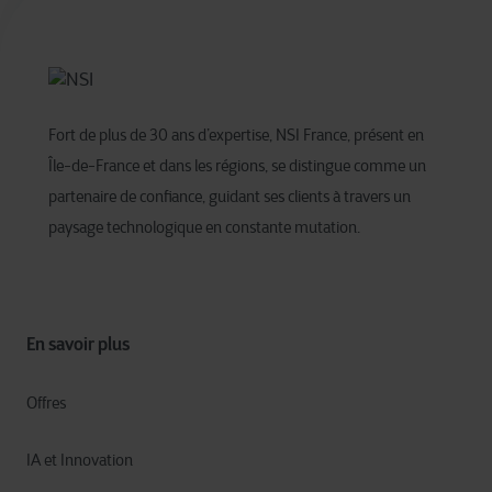
certains types de cookies. Consultez les différentes
catégories de cookies identifiées par Cegeka pour en
savoir plus et pour modifier vos paramètres. Si vous
désactivez certains cookies, veuillez noter que certains
éléments du site ou de l’application pourraient être
affectés et interférer avec votre expérience sur le site et
Fort de plus de 30 ans d’expertise, NSI France, présent en
les services que nous pouvons offrir.
Île-de-France et dans les régions, se distingue comme un
Pour plus d’informations détaillées, veuillez consulter
ici
partenaire de confiance, guidant ses clients à travers un
notre déclaration sur les cookies.
paysage technologique en constante mutation. ​
En savoir plus
Offres
IA et Innovation​