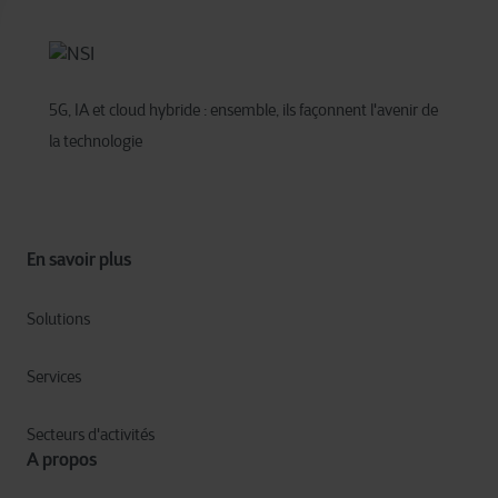
catégories de cookies identifiées par Cegeka pour en
savoir plus et pour modifier vos paramètres. Si vous
désactivez certains cookies, veuillez noter que certains
éléments du site ou de l’application pourraient être
affectés et interférer avec votre expérience sur le site et
5G, IA et cloud hybride : ensemble, ils façonnent l'avenir de
les services que nous pouvons offrir.
la technologie
Pour plus d’informations détaillées, veuillez consulter
ici
notre déclaration sur les cookies.
En savoir plus
Solutions
Services
Secteurs d'activités
A propos