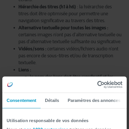
Hiérarchie des titres (h1 à h6)
: la hiérarchie des
titres doit être optimisée pour permettre une
navigation significative au travers des titres.
Alternative textuelle pour toutes les images :
certaines images n’ont pas d’alternative textuelle ou
pas d’alternative textuelle suffisante ou significative.
Vidéos/sons :
certaines vidéos/fichiers audio n’ont
pas encore de sous-titres et/ou de transcription
textuelle.
Liens :
le nom des liens doit être significatif et les
liens dans les textes, paragraphes, phrases, ...
doivent être soulignés, la couleur seule ne
suffit pas.
Consentement
Détails
Paramètres des annonces
Certains liens contenant une image ne
contiennent pas de texte discernable.
Utilisation responsable de vos données
Régions sémantiques :
certains contenus de l’écran