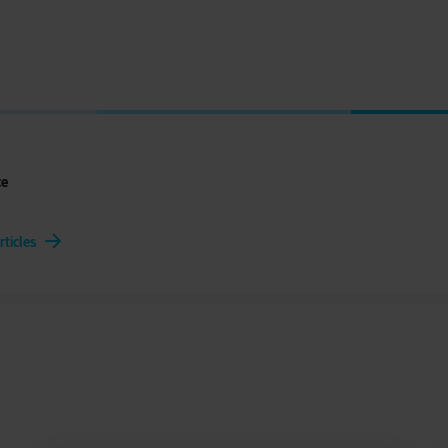
ce
rticles