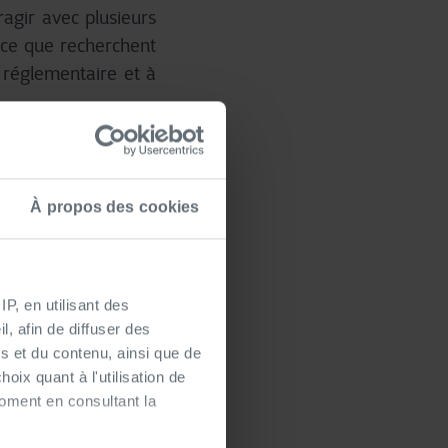
ragir avec plusieurs
 ce que recherchent
n réglementaire et à
 production,
À propos des cookies
banque-finance dans
 production, de façon
P, en utilisant des
, afin de diffuser des
s et du contenu, ainsi que de
oix quant à l'utilisation de
moment en consultant la