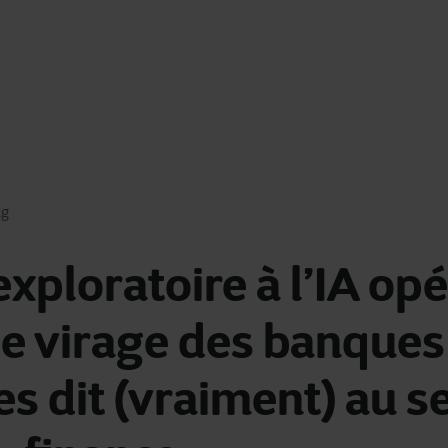
ng
exploratoire à l’IA opé
le virage des banques
es dit (vraiment) au s