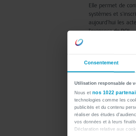
Elle permet de cont
systèmes et s’inscr
aujourd’hui les act
l’exigence de ROI.
L’expertise
dans des e
Consentement
Chez NSI France, n
Utilisation responsable de 
cette transition clé
Nous et
nos 1022 partenai
maîtrisée.
technologies comme les cooki
publicités et du contenu per
réaliser des études d’audienc
Notre approche repo
vos données et à leurs final
Déclaration relative aux cooki
intégrer l’