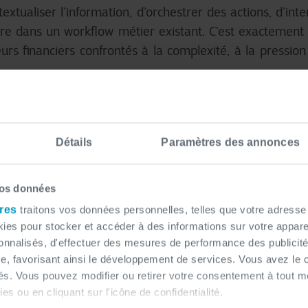
extualiser l’information, d’orchestrer des actions, d’inte
ire dans un workflow métier existant.
C’est exactement
eurs financiers confrontés à la complexité, à la pressio
 NSI France : faire passer l’IA en
nvironnements contraints
Détails
Paramètres des annonces
ous accompagnons depuis plusieurs années des acteurs 
vos données
. Nous faisons sortir l’IA du laboratoire pour l’amener en
res
traitons vos données personnelles, telles que votre adresse I
es pour stocker et accéder à des informations sur votre appareil
sonnalisés, d'effectuer des mesures de performance des publicité
e, favorisant ainsi le développement de services. Vous avez le ch
se sur des principes simples :
ités. Vous pouvez modifier ou retirer votre consentement à tout 
es ou en cliquant sur l'icône de confidentialité.
IA au SI existant, sans rupture brutale,