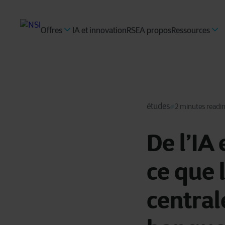
Offres
IA et innovation
RSE
A propos
Ressources
études
2 minutes readi
De l’IA 
ce que 
central