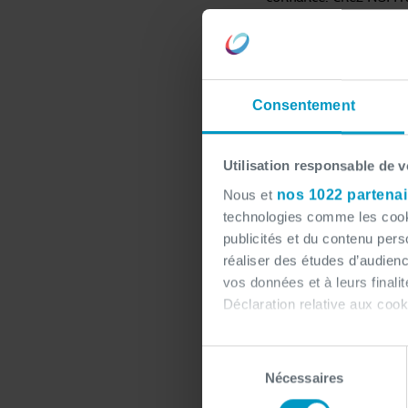
Qu'il s'agisse de perso
veillons à ce que chaqu
culture de la transpar
Consentement
plateformes web via u
Merci à tous le
Utilisation responsable de 
Nous et
nos 1022 partenai
technologies comme les cooki
Nous tenons à remercie
publicités et du contenu per
entreprises présentes 
réaliser des études d’audienc
renforcent notre convi
vos données et à leurs final
Déclaration relative aux cooki
Si vous le permettez, nous a
Sélection
Collecter des informa
Nécessaires
du
Identifier votre appar
consentement