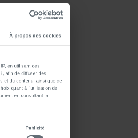
laboratives, nous
leurs finalités. Cette
usement sur nos
À propos des cookies
notre accompagnement.
P, en utilisant des
, afin de diffuser des
assian et, surtout, les
s et du contenu, ainsi que de
vialité de ce moment
oix quant à l'utilisation de
moment en consultant la
es à plusieurs mètres près
Publicité
s spécifiques (empreintes