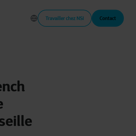
Travailler chez NSI
Contact
rench
e
eille