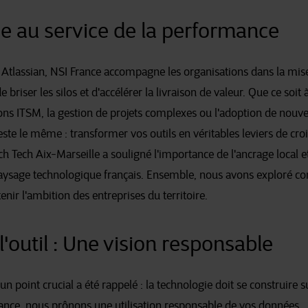
e au service de la performance
e Atlassian, NSI France accompagne les organisations dans la mi
briser les silos et d'accélérer la livraison de valeur. Que ce soit à
ons ITSM, la gestion de projets complexes ou l'adoption de nouv
 reste le même : transformer vos outils en véritables leviers de cro
ch Tech Aix-Marseille a souligné l'importance de l'ancrage local
paysage technologique français. Ensemble, nous avons exploré co
nir l'ambition des entreprises du territoire.
'outil : Une vision responsable
n point crucial a été rappelé : la technologie doit se construire 
ance, nous prônons une utilisation responsable de vos données.