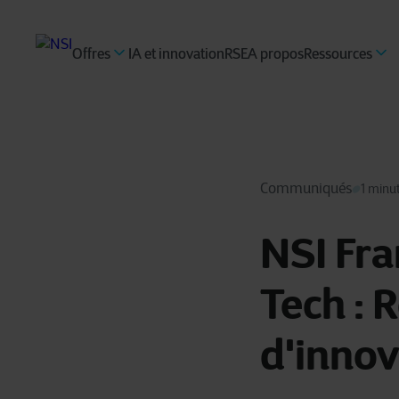
Offres
IA et innovation
RSE
A propos
Ressources
Communiqués
1 minu
NSI Fra
Tech : 
d'innov