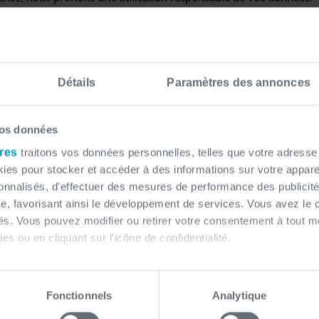
nnaliser l'expérience utilisateur ou de déployer des solutions col
e client conserve le choix quant à l'utilisation de ses données et à 
ence et du respect de la vie privée, que nous appliquons rigoure
Détails
Paramètres des annonces
ne gestion stricte du consentement, est la pierre angulaire de 
s participants !
vos données
res
traitons vos données personnelles, telles que votre adresse I
es pour stocker et accéder à des informations sur votre appareil
r chaleureusement tous les acteurs de la French Tech, l'équipe Atl
sonnalisés, d'effectuer des mesures de performance des publicité
qui ont fait le déplacement. La richesse des échanges et la convi
e, favorisant ainsi le développement de services. Vous avez le ch
ction. L'innovation est avant tout une aventure humaine.
ités. Vous pouvez modifier ou retirer votre consentement à tout 
es ou en cliquant sur l'icône de confidentialité.
imerions également :
tions sur votre localisation géographique qui peuvent être précis
Fonctionnels
Analytique
eil en l'analysant activement pour en relever les caractéristique