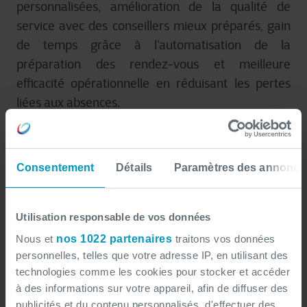
personnalisées, amélioration de la qualité de
service avec des conseillers mieux préparés, gain
de temps grâce à l’automatisation de la
préparation des rendez-vous et meilleure
efficacité opérationnelle en réduisant les pertes
liées aux absences.
L’après-vente comme avantage
concurrentiel
Consentement
Détails
Paramètres des annonce
Dans un marché de plus en plus concurrentiel, la
Utilisation responsable de vos données
différence ne réside plus uniquement dans
Nous et
nos 1022 partenaires
traitons vos données
l’acquisition de clients, mais dans la manière dont
personnelles, telles que votre adresse IP, en utilisant des
chaque interaction est gérée. L’intégration de l’IA
technologies comme les cookies pour stocker et accéder
à des informations sur votre appareil, afin de diffuser des
agentique dans la réception marque un tournant.
publicités et du contenu personnalisés, d'effectuer des