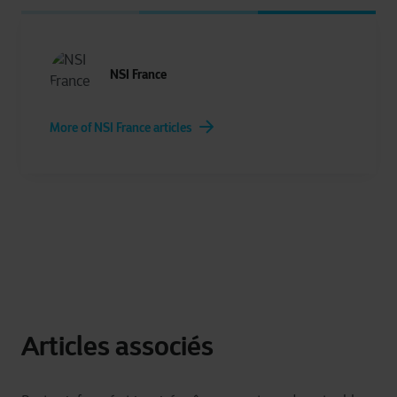
les services que nous pouvons offrir.
Pour plus d’informations détaillées, veuillez consulter
ici
NSI France
notre déclaration sur les cookies.
More of NSI France articles
Articles associés