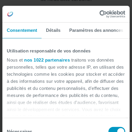
Consentement
Détails
Paramètres des annonces
Utilisation responsable de vos données
Zéro déchets alimentaire
Nous et
nos 1022 partenaires
traitons vos données
personnelles, telles que votre adresse IP, en utilisant des
Dans une optique écoresponsable, nous avons
technologies comme les cookies pour stocker et accéder
à des informations sur votre appareil, afin de diffuser des
remplacé les distributeurs classiques par une
publicités et du contenu personnalisés, d'effectuer des
option en vrac, réduisant ainsi la consommation de
mesures de performance des publicités et du contenu,
plastiques à usage unique et limitant les déchets
ainsi que de réaliser des études d’audience, favorisant
alimentaires.
ainsi le développement de services. Vous avez le choix
quant à l'utilisation de vos données et à leurs finalités.
Vous pouvez modifier ou retirer votre consentement à
Sélection
tout moment en consultant la Déclaration relative aux
Nécessaires