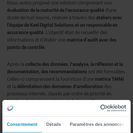
Nous avons proposé une solution comprenant une
évaluation de la maturité de l'assurance qualité
d'une
ateliers avec
durée de huit heures, réalisée à travers des
l’équipe de Keel Digital Solutions et un responsable en
assurance qualité
. L’objectif était de recueillir des
matrice d’audit avec des
informations et d’établir une
points de contrôle.
collecte des données, l'analyse, la réflexion et la
Après la
documentation, des recommandations
ont été formulées.
matrice TMMi
Celles-ci comprenaient la fourniture d'une
délimitation des domaines d'amélioration
et la
des
processus internes, classés par ordre de priorité en
fonction de leur importance et de leur coût.
Consentement
Détails
Paramètres des annonces