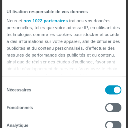
Utilisation responsable de vos données
Nous et
nos 1022 partenaires
traitons vos données
personnelles, telles que votre adresse IP, en utilisant des
technologies comme les cookies pour stocker et accéder
à des informations sur votre appareil, afin de diffuser des
publicités et du contenu personnalisés, d'effectuer des
mesures de performance des publicités et du contenu,
ainsi que de réaliser des études d’audience, favorisant
ainsi le développement de services. Vous avez le choix
quant à l'utilisation de vos données et à leurs finalités.
Vous pouvez modifier ou retirer votre consentement à
Sélection
tout moment en consultant la Déclaration relative aux
Nécessaires
du
cookies ou en cliquant sur l'icône de confidentialité.
consentement
Fonctionnels
Si vous le permettez, nous aimerions également :
Collecter des informations sur votre localisation
géographique qui peuvent être précises à plusieurs
Analytique