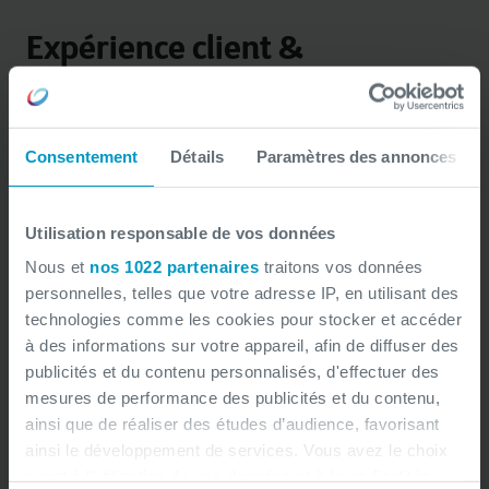
Expérience client &
performance opérationnelle
Mettre le digital au service de vos
Consentement
Détails
Paramètres des annonces
clients et de votre efficacité.
Utilisation responsable de vos données
Amélioration de l’expérience client à travers les
Nous et
nos 1022 partenaires
traitons vos données
outils digitaux
personnelles, telles que votre adresse IP, en utilisant des
Optimisation des parcours utilisateurs (UX/UI)
technologies comme les cookies pour stocker et accéder
Digitalisation et automatisation des processus
à des informations sur votre appareil, afin de diffuser des
métiers
publicités et du contenu personnalisés, d'effectuer des
Suivi et mesure de la performance
mesures de performance des publicités et du contenu,
ainsi que de réaliser des études d’audience, favorisant
opérationnelle
ainsi le développement de services. Vous avez le choix
quant à l'utilisation de vos données et à leurs finalités.