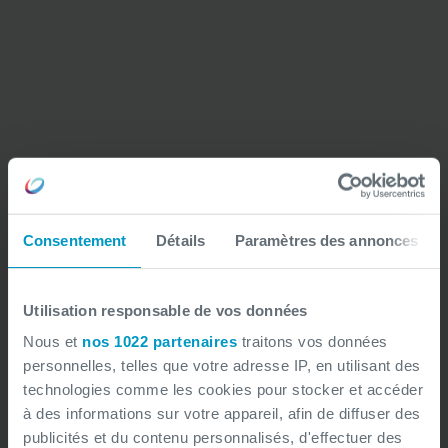
Consentement
Détails
Paramètres des annonces
Stratégie & Gouvernance du
Testing
Utilisation responsable de vos données
Nous et
nos 1022 partenaires
traitons vos données
personnelles, telles que votre adresse IP, en utilisant des
Concevoir un cadre de test aligné
technologies comme les cookies pour stocker et accéder
avec vos objectifs business.
à des informations sur votre appareil, afin de diffuser des
publicités et du contenu personnalisés, d'effectuer des