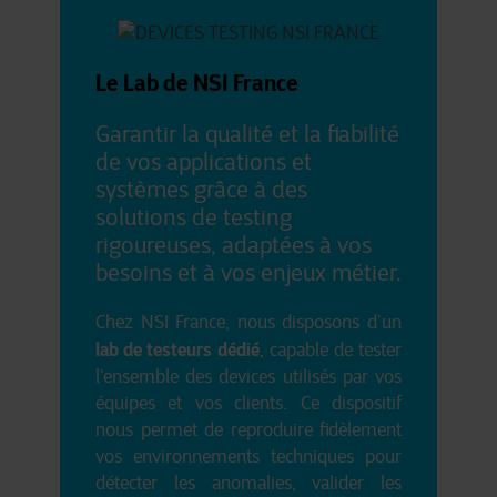
Le Lab de NSI France
Garantir la qualité et la fiabilité
de vos applications et
systèmes grâce à des
solutions de testing
rigoureuses, adaptées à vos
besoins et à vos enjeux métier.
Chez NSI France, nous disposons d’un
lab de testeurs dédié
, capable de tester
l’ensemble des devices utilisés par vos
équipes et vos clients. Ce dispositif
nous permet de reproduire fidèlement
vos environnements techniques pour
détecter les anomalies, valider les