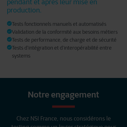
pendant et après leur mise en
les services que nous pouvons offrir.
production.
Pour plus d’informations détaillées, veuillez consulter
ici
notre déclaration sur les cookies.
Tests fonctionnels manuels et automatisés
Validation de la conformité aux besoins métiers
Tests de performance, de charge et de sécurité
Tests d’intégration et d’interopérabilité entre
systems
Notre engagement
Chez NSI France, nous considérons le