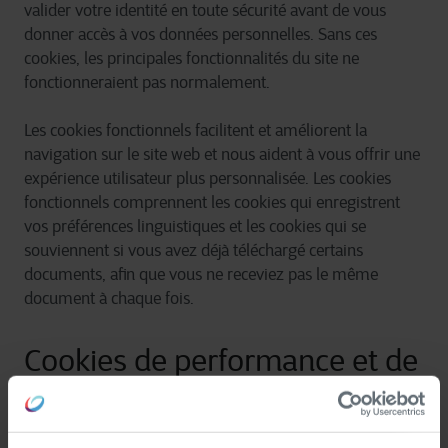
valider votre identité en toute sécurité avant de vous
donner accès à vos données personnelles. Sans ces
cookies, les principales fonctionnalités du site ne
fonctionneraient pas normalement.
Les cookies fonctionnels facilitent et améliorent la
navigation sur le site web et nous aident à vous offrir une
expérience utilisateur plus personnalisée. Les cookies
fonctionnels comprennent les cookies qui enregistrent
vos préférences linguistiques et les cookies qui se
souviennent si vous avez déjà téléchargé certains
documents, afin que vous ne receviez pas le même
document à chaque fois.
Cookies de performance et de
statistiques
Ces cookies permettent d'optimiser les performances et