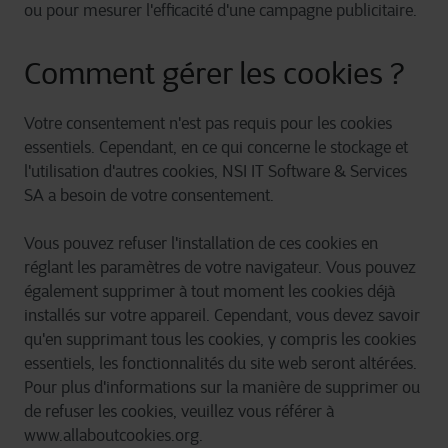
ou pour mesurer l'efficacité d'une campagne publicitaire.
identifient généralement pas directement, mais elles
peuvent vous offrir une expérience web plus
personnalisée. Parce que nous respectons votre droit à
Comment gérer les cookies ?
la vie privée, vous avez la possibilité de ne pas autoriser
certains types de cookies. Consultez les différentes
catégories de cookies identifiées par Cegeka pour en
Votre consentement n'est pas requis pour les cookies
savoir plus et pour modifier vos paramètres. Si vous
essentiels. Cependant, en ce qui concerne le stockage et
désactivez certains cookies, veuillez noter que certains
l'utilisation d'autres cookies, NSI IT Software & Services
éléments du site ou de l’application pourraient être
SA a besoin de votre consentement.
affectés et interférer avec votre expérience sur le site et
les services que nous pouvons offrir.
Vous pouvez refuser l'installation de ces cookies en
réglant les paramètres de votre navigateur. Vous pouvez
Pour plus d’informations détaillées, veuillez consulter
ici
également supprimer à tout moment les cookies déjà
notre déclaration sur les cookies.
installés sur votre appareil. Cependant, vous devez savoir
qu'en supprimant tous les cookies, y compris les cookies
essentiels, les fonctionnalités du site web seront altérées.
Pour plus d'informations sur la manière de supprimer ou
de refuser les cookies, veuillez vous référer à
www.allaboutcookies.org.