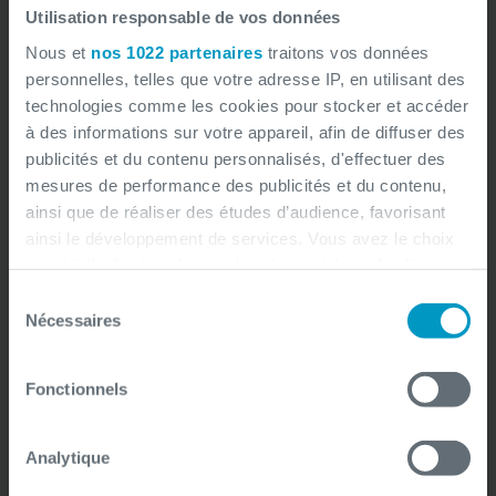
Utilisation responsable de vos données
Nous et
nos 1022 partenaires
traitons vos données
Besoin d’une équipe d’experts IT ?
personnelles, telles que votre adresse IP, en utilisant des
technologies comme les cookies pour stocker et accéder
Externalisez votre IT et
à des informations sur votre appareil, afin de diffuser des
concentrez-vous sur votre
publicités et du contenu personnalisés, d'effectuer des
mesures de performance des publicités et du contenu,
cœur de métier
ainsi que de réaliser des études d’audience, favorisant
ainsi le développement de services. Vous avez le choix
quant à l'utilisation de vos données et à leurs finalités.
Vous pouvez modifier ou retirer votre consentement à
Grâce à une approche sur mesure, vos
Sélection
tout moment en consultant la Déclaration relative aux
Nécessaires
du
coûts et
équipes peuvent optimiser leurs
cookies ou en cliquant sur l'icône de confidentialité.
consentement
ressources
, tout en gagnant en efficacité et
Fonctionnels
en rapidité dans la mise en œuvre de vos
Si vous le permettez, nous aimerions également :
Collecter des informations sur votre localisation
projets technologiques au Luxembourg.
géographique qui peuvent être précises à plusieurs
Analytique
mètres près