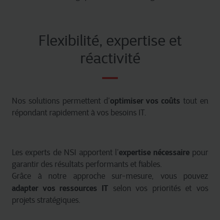
la vie privée, vous avez la possibilité de ne pas autoriser
certains types de cookies. Consultez les différentes
catégories de cookies identifiées par Cegeka pour en
Flexibilité, expertise et
savoir plus et pour modifier vos paramètres. Si vous
désactivez certains cookies, veuillez noter que certains
réactivité
éléments du site ou de l’application pourraient être
affectés et interférer avec votre expérience sur le site et
les services que nous pouvons offrir.
optimiser vos coûts
Nos solutions permettent d’
tout en
Pour plus d’informations détaillées, veuillez consulter
ici
répondant rapidement à vos besoins IT.
notre déclaration sur les cookies.
expertise nécessaire
Les experts de NSI apportent l’
pour
garantir des résultats performants et fiables.
Grâce à notre approche sur-mesure, vous pouvez
adapter vos ressources IT
selon vos priorités et vos
projets stratégiques.