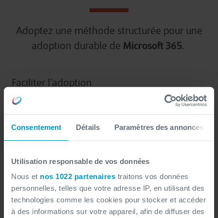
Adoptez une méthode structurée pour une
Microsoft 365
adoption durable de
.
Faciliter l’adoption
Nous vous accompagnons à chaque étape du
Consentement
Détails
Paramètres des annonces
changement :
Session d’inspiration :
Utilisation responsable de vos données
ateliers interactifs
Des
pour présenter les avantages
Nous et
nos 1022 partenaires
traitons vos données
de Microsoft 365 et motiver vos équipes.
personnelles, telles que votre adresse IP, en utilisant des
technologies comme les cookies pour stocker et accéder
Planification & communication :
à des informations sur votre appareil, afin de diffuser des