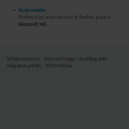
affectés et interférer avec votre expérience sur le site et
les services que nous pouvons offrir.
Accès mobile :
Profitez d’un accès sécurisé et flexible, grâce à
Pour plus d’informations détaillées, veuillez consulter
ici
Microsoft 365
.
notre déclaration sur les cookies.