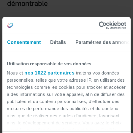
démontrable
éditeurs et solutions SaaS
Pour les
, le sujet est
encore plus structurant. La conformité ne peut plus
être traitée “après coup”. Elle doit être intégrée au
Consentement
Détails
Paramètres des annonce
produit :
workflows simplifiés pour les actions
Utilisation responsable de vos données
sensibles
Nous et
nos 1022 partenaires
traitons vos données
traçabilité des actions utilisateurs
personnelles, telles que votre adresse IP, en utilisant des
technologies comme les cookies pour stocker et accéder
documentation, logs, auditabilité
à des informations sur votre appareil, afin de diffuser des
publicités et du contenu personnalisés, d'effectuer des
mesures de performance des publicités et du contenu,
Ce n'est pas un sujet IT, c'est un sujet 
ainsi que de réaliser des études d’audience, favorisant
commercial.
ainsi le développement de services. Vous avez le choix
quant à l'utilisation de vos données et à leurs finalités.