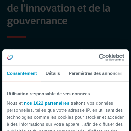
de l’innovation et de la
gouvernance
“
Notre collaboration avec NSI a démarré par
des projets d’intégration de solutions.
Récemment, nous avons mis l’accent sur le
Consentement
Détails
Paramètres des annonces
déploiement d’O365, notamment les enjeux
de gouvernance.
”
Utilisation responsable de vos données
Nous et
nos 1022 partenaires
traitons vos données
RTBF
Frédéric Romain
-
personnelles, telles que votre adresse IP, en utilisant des
Business Relationship Manager Support
technologies comme les cookies pour stocker et accéder
à des informations sur votre appareil, afin de diffuser des
Découvrez comment la RTBF a modernisé sa
publicités et du contenu personnalisés, d'effectuer des