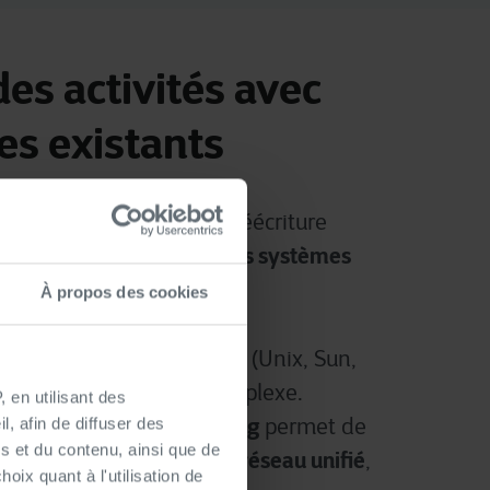
des activités avec
es existants
é de vos opérations
sans réécriture
cloud compatible avec les systèmes
e
À propos des cookies
es anciens ou spécifiques
(Unix, Sun,
 public
peut s’avérer complexe.
 en utilisant des
hybride
NSI Luxembourg
de
permet de
, afin de diffuser des
s et du contenu, ainsi que de
ême datacenter
réseau unifié
, sur un
,
oix quant à l'utilisation de