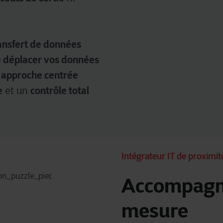
illées, veuillez consulter
ici
notre déclaration sur les cookies.
ransfert de données
e déplacer vos données
approche centrée
e
e
contrôle total
et un
Intégrateur IT de proximit
Accompagne
mesure