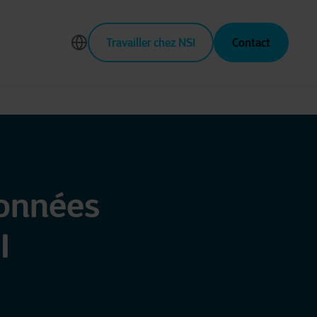
Travailler chez NSI
Contact
données
I