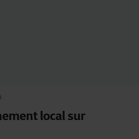
é
ment local sur