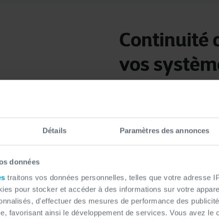
Continuité 
vos systèm
continuit
Optimisez la
coûteuse grâce à notr
legacy
.
Détails
Paramètres des annonces
migration de systèm
La
vos données
cloud
HPE, IBM) vers un
es
traitons vos données personnelles, telles que votre adresse IP,
infrastructure cloud 
L’
es pour stocker et accéder à des informations sur votre appareil
sonnalisés, d'effectuer des mesures de performance des publicité
m
les héberger dans un
e, favorisant ainsi le développement de services. Vous avez le ch