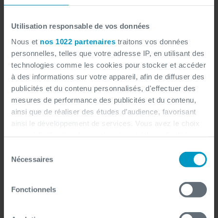
Utilisation responsable de vos données
Nous et
nos 1022 partenaires
traitons vos données
personnelles, telles que votre adresse IP, en utilisant des
technologies comme les cookies pour stocker et accéder
à des informations sur votre appareil, afin de diffuser des
Ce que cela vous apporte
publicités et du contenu personnalisés, d'effectuer des
mesures de performance des publicités et du contenu,
ainsi que de réaliser des études d’audience, favorisant
Vos données restent sous contrôle
(on-
ainsi le développement de services. Vous avez le choix
premise, cloud privé ou hybride)
quant à l'utilisation de vos données et à leurs finalités.
Une gouvernance intégrée
, avec suivi des
Vous pouvez modifier ou retirer votre consentement à
Sélection
modèles et gestion des risques
tout moment en consultant la Déclaration relative aux
Nécessaires
du
cookies ou en cliquant sur l'icône de confidentialité.
Des décisions
IA explicables et auditables
consentement
Une conformité alignée
avec l’EU AI Act, le
Fonctionnels
Si vous le permettez, nous aimerions également :
RGPD et DORA
Collecter des informations sur votre localisation
Une intégration avec vos systèmes
métier
géographique qui peuvent être précises à plusieurs