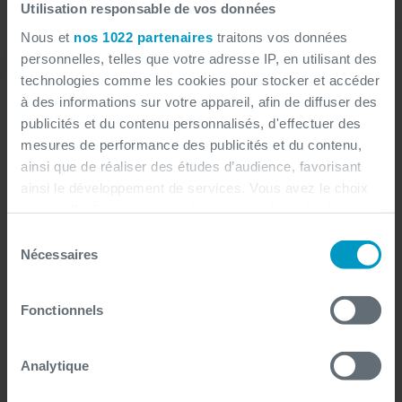
Utilisation responsable de vos données
Nous et
nos 1022 partenaires
traitons vos données
personnelles, telles que votre adresse IP, en utilisant des
technologies comme les cookies pour stocker et accéder
à des informations sur votre appareil, afin de diffuser des
publicités et du contenu personnalisés, d'effectuer des
mesures de performance des publicités et du contenu,
5G, IA et cloud hybride : ensemble, ils façonnent l'avenir de
ainsi que de réaliser des études d’audience, favorisant
la technologie
ainsi le développement de services. Vous avez le choix
quant à l'utilisation de vos données et à leurs finalités.
Vous pouvez modifier ou retirer votre consentement à
Sélection
tout moment en consultant la Déclaration relative aux
Nécessaires
du
cookies ou en cliquant sur l'icône de confidentialité.
En savoir plus
consentement
Fonctionnels
Si vous le permettez, nous aimerions également :
Solutions
Collecter des informations sur votre localisation
géographique qui peuvent être précises à plusieurs
Analytique
Services
mètres près
Identifier votre appareil en l'analysant activement