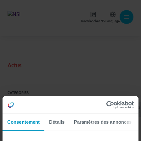
Travailler chez NSI
Language
Actus
CATEGORIES
Intelligence
Data
Tous
Corporate
Atlassian
Artificielle
& AI
Consentement
Détails
Paramètres des annonces