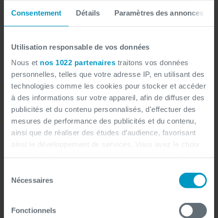
Consentement
Détails
Paramètres des annonces
100% personnalisable
Utilisation responsable de vos données
Nous et
nos 1022 partenaires
traitons vos données
Configurez vos circuits de e-signature : en parallèle
personnelles, telles que votre adresse IP, en utilisant des
ou en séquence, pour plusieurs documents.
technologies comme les cookies pour stocker et accéder
à des informations sur votre appareil, afin de diffuser des
publicités et du contenu personnalisés, d'effectuer des
mesures de performance des publicités et du contenu,
Interface
ainsi que de réaliser des études d’audience, favorisant
ainsi le développement de services. Vous avez le choix
intuitive
quant à l'utilisation de vos données et à leurs finalités.
Vous pouvez modifier ou retirer votre consentement à
Sélection
Bénéficiez d’une expérience utilisateur fluide avec
tout moment en consultant la Déclaration relative aux
Nécessaires
du
une interface simple, claire et ergonomique.
cookies ou en cliquant sur l'icône de confidentialité.
consentement
Fonctionnels
Si vous le permettez, nous aimerions également :