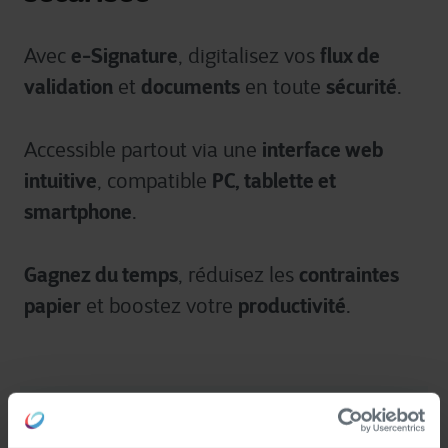
e-Signature
flux de
Avec
, digitalisez vos
validation
documents
sécurité
et
en toute
.
interface web
Accessible partout via une
intuitive
PC, tablette et
, compatible
smartphone
.
Gagnez du temps
contraintes
, réduisez les
papier
productivité
et boostez votre
.
Les atouts de e-Signature