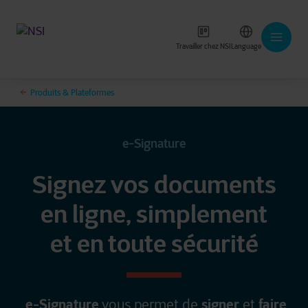
Travailler chez NSI
Language
Produits & Plateformes
e-Signature
Signez vos documents
en ligne, simplement
et en toute sécurité
e-Signature
signer
faire
vous permet de
et