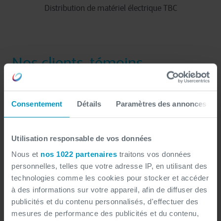
Distribution de matériel électrique TBC
Nos clients, témoins
privilégiés de notre expertise !
Consentement
Détails
Paramètres des annonces
Stéphane Osmalsky
, Directeur Opérationnel chez
Indigo
Lighting
, partage son expérience avec NSI.
Utilisation responsable de vos données
Nous et
nos 1022 partenaires
traitons vos données
personnelles, telles que votre adresse IP, en utilisant des
technologies comme les cookies pour stocker et accéder
à des informations sur votre appareil, afin de diffuser des
publicités et du contenu personnalisés, d'effectuer des
mesures de performance des publicités et du contenu,