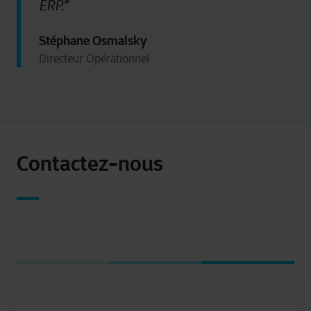
ERP."
Pour plus d’informations détaillées, veuillez consulter
ici
notre déclaration sur les cookies.
Stéphane Osmalsky
Directeur Opérationnel
Contactez-nous