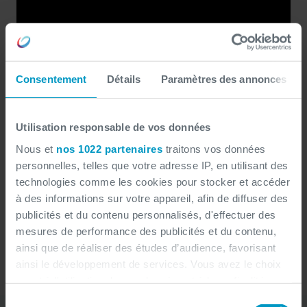
Consentement
Détails
Paramètres des annonces
Présent en Belgique, Allemagne, France et Luxembourg,
Groupe Fruytier
industrie du
le
exerce ses activités dans l’
Utilisation responsable de vos données
bois
: de l’achat à l’exploitation, jusqu'à la livraison des
Nous et
nos 1022 partenaires
traitons vos données
produits finis de haute qualité.
personnelles, telles que votre adresse IP, en utilisant des
technologies comme les cookies pour stocker et accéder
Une large gamme : bois sciés, séchés, rabotés pour
à des informations sur votre appareil, afin de diffuser des
divers secteurs, ainsi que des sous-produits comme
publicités et du contenu personnalisés, d'effectuer des
sciure, pellets, plaquettes et écorce. 350 millions de
mesures de performance des publicités et du contenu,
planches coupées et 175 000 palettes conditionnées
ainsi que de réaliser des études d’audience, favorisant
chaque année.
ainsi le développement de services. Vous avez le choix
quant à l'utilisation de vos données et à leurs finalités.
Vous pouvez modifier ou retirer votre consentement à
Sélection