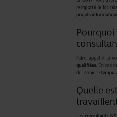
Pour plus d’informations déta
remporté le lot rel
projets informatiqu
Pourquoi a
consultan
co
Faire appel à la
qualifiées
. En cas 
tempor
de manière
Quelle est
travaillen
consultants NS
Les