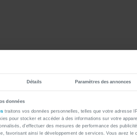
us brièvement présenter vo
ion et son domaine d'activit
Détails
Paramètres des annonces
Bruxelles-Capitale
le fédération bilingue couvrant
et l
vos données
rvices tels que le remboursement des soins de santé, de
es
traitons vos données personnelles, telles que votre adresse IP,
800 collabor
r les jeunes et les seniors. Avec plus de
es pour stocker et accéder à des informations sur votre appareil
mutuel
 sommes un acteur majeur dans le secteur des
sonnalisés, d'effectuer des mesures de performance des publicité
e, favorisant ainsi le développement de services. Vous avez le ch