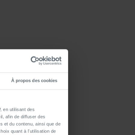
tre
é ?
À propos des cookies
Brabant Flamand
e
.
s vacances sociales,
 en utilisant des
ateurs
600 000
et
, afin de diffuser des
les
et des services
s et du contenu, ainsi que de
oix quant à l'utilisation de