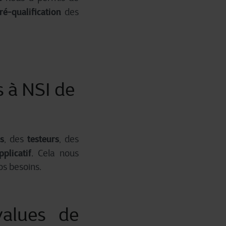
ré-qualification
des
 à NSI de
s
testeurs
, des
, des
plicatif
. Cela nous
os besoins.
values de