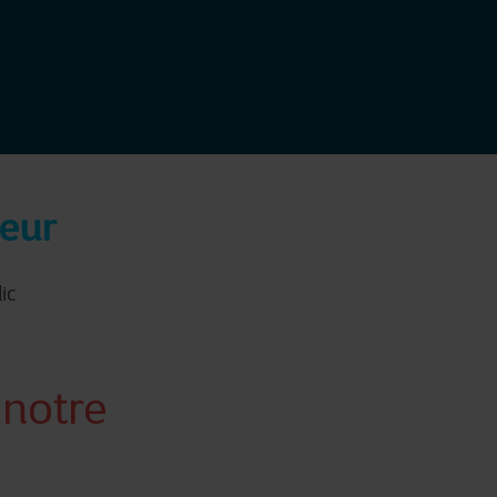
eur
ic
 notre