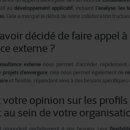
illées, veuillez consulter
ici
notre déclaration sur les cookies.
développement applicatif
l’analyse
les t
atif au
, incluant
,
es
. Cela a marqué le début de notre collaboration fructu
voir décidé de faire appel à 
ce externe ?
nsultance externe
nous permet d’accéder rapidement
projets d’envergure
re
de
, cela nous permet également de
aire
et flexible, répondant ainsi à des besoins spécifiques 
 votre opinion sur les profils
t au sein de votre organisati
I
flexibilit
répondent parfaitement à nos besoins. Leur