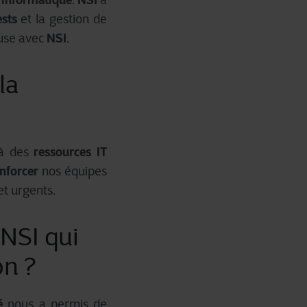
ests
et la gestion de
NSI
euse avec
.
la
ressources IT
 à des
nforcer
nos équipes
et urgents.
 NSI qui
on ?
é
nous a permis de