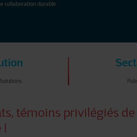
ne collaboration durable
ution
Sect
 Solutions
Publ
ts, témoins privilégiés de
 !