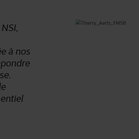
 NSI,
ée à nos
épondre
se.
le
entiel