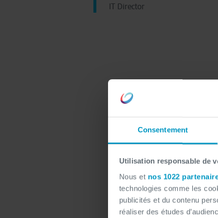
IT Director
Pouvez-vo
organisat
Consentement
Solidaris
est la seu
Utilisation responsable de 
Nous offrons des se
Nous et
nos 1022 partenair
et des services pou
technologies comme les cooki
bénéficiaires
, nous
publicités et du contenu per
sociaux.
réaliser des études d’audienc