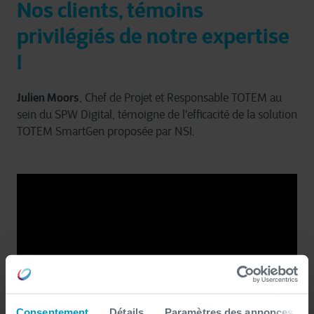
Nos clients, témoins
privilégiés de notre expertise
!
Julien Moors
, Chef de Projet et Responsable TOTEM au
sein du SPW Digital, témoigne de l'efficacité de la solution
TOTEM SmartGen proposée par NSI.
Consentement
Détails
Paramètres des annonces