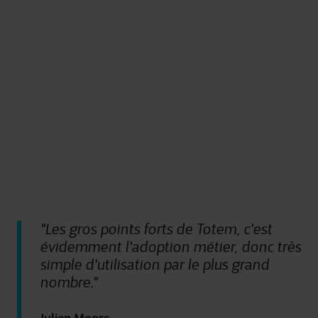
peuvent vous offrir une expérience web plus
personnalisée. Parce que nous respectons votre droit à
la vie privée, vous avez la possibilité de ne pas autoriser
certains types de cookies. Consultez les différentes
catégories de cookies identifiées par Cegeka pour en
savoir plus et pour modifier vos paramètres. Si vous
désactivez certains cookies, veuillez noter que certains
éléments du site ou de l’application pourraient être
affectés et interférer avec votre expérience sur le site et
les services que nous pouvons offrir.
Pour plus d’informations détaillées, veuillez consulter
ici
notre déclaration sur les cookies.
"Les gros points forts de Totem, c'est
évidemment l'adoption métier, donc très
simple d'utilisation par le plus grand
nombre."