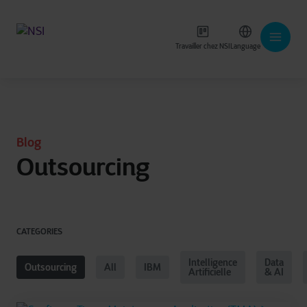
Travailler chez NSI
Language
Blog
Outsourcing
CATEGORIES
Intelligence
Data
Outsourcing
All
IBM
Artificielle
& AI