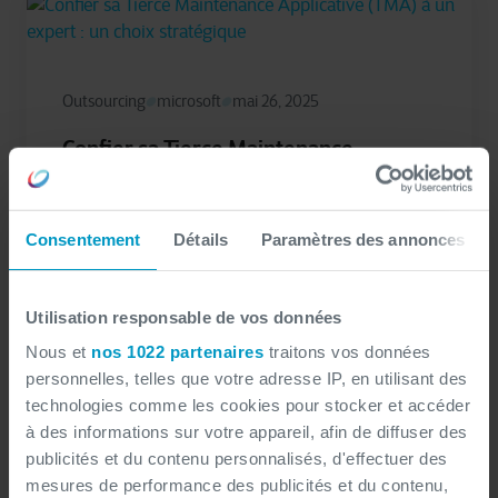
Outsourcing
microsoft
mai 26, 2025
Confier sa Tierce Maintenance
Applicative (TMA) à un expert : un
choix stratégique
Consentement
Détails
Paramètres des annonces
Externaliser la gestion de ses applications
à travers une Tierce Maintenance
Utilisation responsable de vos données
Applicative (TMA), c’est faire le choix de
Nous et
nos 1022 partenaires
traitons vos données
l’efficacité et de la sérénité. En...
personnelles, telles que votre adresse IP, en utilisant des
technologies comme les cookies pour stocker et accéder
à des informations sur votre appareil, afin de diffuser des
Elodie Fedick
publicités et du contenu personnalisés, d'effectuer des
mesures de performance des publicités et du contenu,